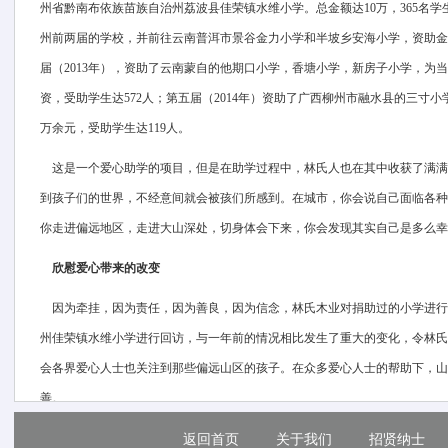
州省黔南布依族苗族自治州荔波县佳荣镇水维小学。总金额达10万，365名学
州前两届的学校，并前往云南普洱市景谷金力小学和半坡乡安海小学，资助金额
届（2013年），资助了云南蒙自的他期口小学，香塘小学，新房子小学，为当
资，受助学生达572人；第五届（2014年）资助了广西柳州市融水县的三寸
万余元，受助学生达119人。
这是一个爱心助学的项目，但是在助学过程中，林氏人也在其中收获了满满
到孩子们的世界，不经意间就会被孩们所感到。在城市，你会说自己面临各种
你走进偏远地区，走进大山深处，切身体会下来，你会发现其实自己是多么幸
欣慰爱心带来的改变
因为牵挂，因为责任，因为善良，因为信念，林氏木业对捐助过的小学进行了
州佳荣镇水维小学进行回访，与一年前的情况相比发生了重大的变化，令林氏
会各界爱心人士也关注到那些偏远山区的孩子。在众多爱心人士的帮助下，山
善。
每一次凝聚爱的出发，只为世上最纯真的笑容。当我们穿梭在流光溢彩的城
返回首页
关于我们
招贤纳士