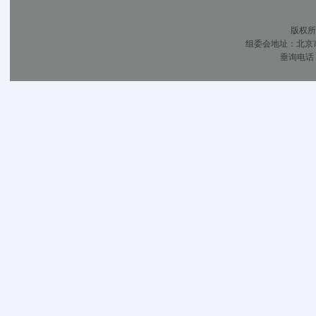
却在渴望着知识，憧憬着自己的梦想。而我们希望这些孩子不要因为贫困而折
版权所
种子，为孩子守护梦想。“只要有林氏木业在，这个活动就不会停止”，林氏
组委会地址：北京市
爱继续前行。
垂询电话：01