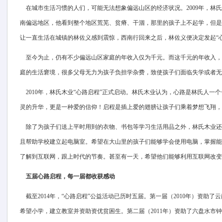
在城市生活习惯的人们，可能无法想象偏远山区的经济状况。2009年，林
南偏远地区，他看到整个地区荒芜、贫瘠、干涸，那里的孩子上不起学，但是
让一直生活在城镇的林佐义感到震惊，西南行回来之后，林佐义便决定发起“
至今为止，仍有不少偏远山区家庭的年收入仅为千元。而这千元的年收入，
庭的生活窘境，很多父母无力为孩子负担学杂费，致使孩子们面临失学或者无
2010年，林氏木业“心路启程”正式启动。林氏木业认为，心路是林氏人一
灵的升华，更是一种爱的信仰！启程是插上爱的翅膀让孩子们乘着梦想飞翔，
除了为孩子们送上平时用到的衣物、书包等学习生活用品之外，林氏木业还
且帮助学校建立起电脑室。希望在大山里的孩子们能够学会使用电脑，掌握能
了解到互联网，跟上时代的节奏。甚至有一天，希望他们能够利用互联网改变
五届心路启程，每一届都收获感动
截至2014年，“心路启程”公益活动已历时五届。第一届（2010年）资助
希望小学，建立教室并资助资优贫困生。第二届（2011年）资助了六盘水市