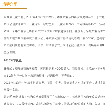
活动介绍
第六届公益节将于2017年1月在北京举行，本届公益节内容设置更加丰富，形式
场活动包含开幕式、公益论坛、致敬盛典、公益计划发布、主题晚宴等环节。活动
致敬。今年公益节还将特别关注“互联网+”时代背景下的公益创新，聚焦公益新生
作为影响力最大的年度公益活动，第六届公益节将邀请到最杰出的企业家、慈善家
响力的明星也将通过讲述、倡议、对话的形式分享他们的公益主张。现场嘉宾逾80
盛况空前。
2016环节设置：
开幕式：现场邀请政界精英、国际组织和NGO领导人、商界领袖、主流媒体等各界
出1-2部年度公益微电影现场展播，精彩纷呈，不容错过。
2016公益论坛：论坛将搭建政界、商界、学界、传媒等多方对话的平台，通过主
益最佳实践。
因为爱·致敬盛典：作为公益节最重要的主体活动之一，盛典将再次向年度公益慈
致敬大奖”，以最特别的方式向弘扬社会正能量，传递核心价值观的人物、集体、