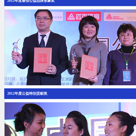
2012年度最佳公益品牌形象奖
2012年度公益特别贡献奖