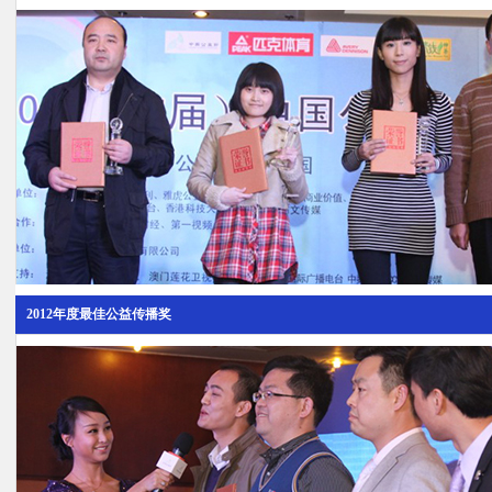
2012年度最佳公益传播奖