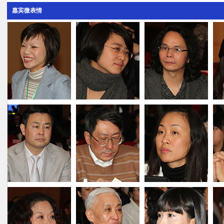
教室项目
嘉宾微表情