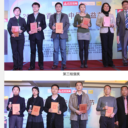
第三组颁奖