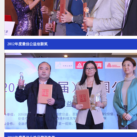
2012年度最佳公益创新奖