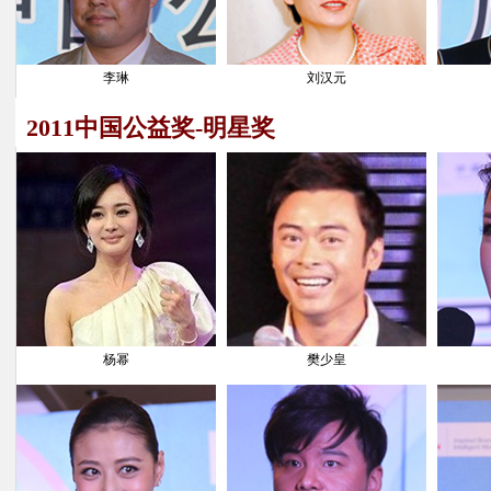
李琳
刘汉元
2011中国公益奖-明星奖
杨幂
樊少皇