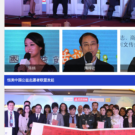
陈娟
陶传进
恒美中国公益志愿者联盟发起