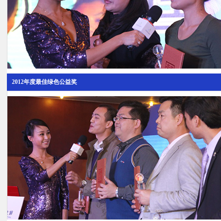
2012年度最佳绿色公益奖