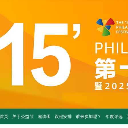
首页
关于公益节
邀请函
议程安排
谁来参加呢？
年度评选