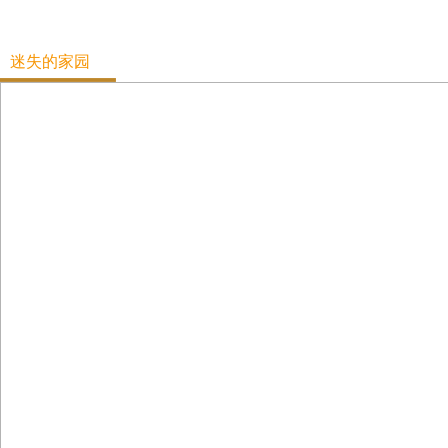
参与方式
2016评选专题
第六届
迷失的家园