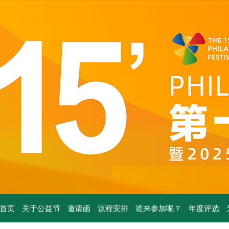
首页
关于公益节
邀请函
议程安排
谁来参加呢？
年度评选