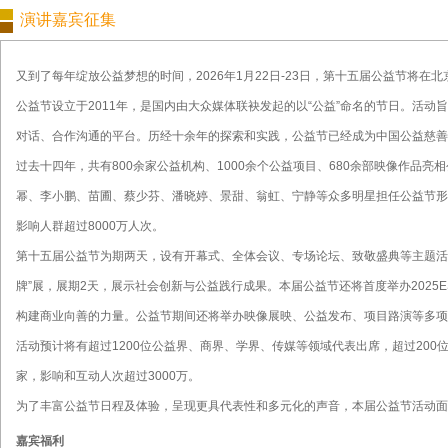
演讲嘉宾征集
又到了每年绽放公益梦想的时间，2026年1月22日-23日，第十五届公益节将在北
公益节设立于2011年，是国内由大众媒体联袂发起的以“公益”命名的节日。活
对话、合作沟通的平台。历经十余年的探索和实践，公益节已经成为中国公益慈善
过去十四年，共有800余家公益机构、1000余个公益项目、680余部映像作品
幂、李小鹏、苗圃、蔡少芬、潘晓婷、景甜、翁虹、宁静等众多明星担任公益节形
影响人群超过8000万人次。
第十五届公益节为期两天，设有开幕式、全体会议、专场论坛、致敬盛典等主题活动
牌”展，展期2天，展示社会创新与公益践行成果。本届公益节还将首度举办2025
构建商业向善的力量。公益节期间还将举办映像展映、公益发布、项目路演等多项
活动预计将有超过1200位公益界、商界、学界、传媒等领域代表出席，超过200
家，影响和互动人次超过3000万。
为了丰富公益节日程及体验，呈现更具代表性和多元化的声音，本届公益节活动面
嘉宾福利