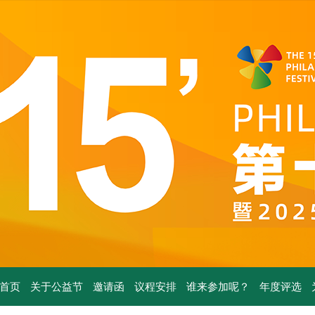
首页
关于公益节
邀请函
议程安排
谁来参加呢？
年度评选