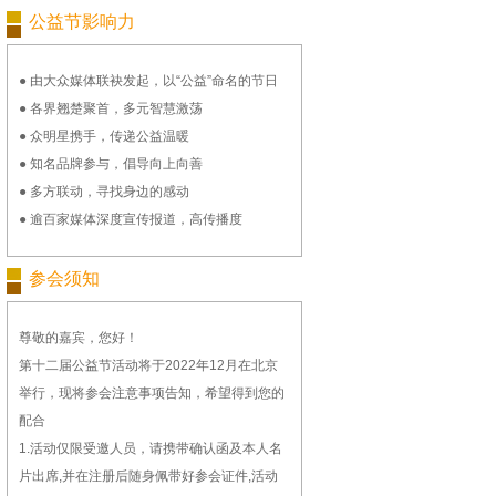
公益节影响力
● 由大众媒体联袂发起，以“公益”命名的节日
● 各界翘楚聚首，多元智慧激荡
● 众明星携手，传递公益温暖
● 知名品牌参与，倡导向上向善
● 多方联动，寻找身边的感动
● 逾百家媒体深度宣传报道，高传播度
参会须知
尊敬的嘉宾，您好！
第十二届公益节活动将于2022年12月在北京
举行，现将参会注意事项告知，希望得到您的
配合
1.活动仅限受邀人员，请携带确认函及本人名
片出席,并在注册后随身佩带好参会证件,活动