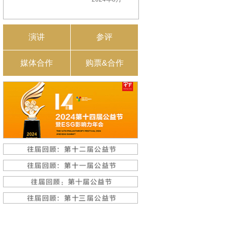
演讲
参评
媒体合作
购票&合作