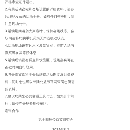
严格审查证件进出。
2.有关活动议程和会场设置的详细资料，请参
阅现场发放的活动手册。如有任何变更时，请
注意现场公告。
3.活动期间请勿大声喧哗，保持会场秩序。会
场内请将您的手机调为无声或振动状态。
4.活动现场设有休息区及贵宾室，提前入场的
嘉宾可在其等候休息。
5.活动现场设有糕点和饮品区，现场嘉宾可在
茶歇时间自行取用。
6.与会嘉宾都将于会后获得活动图文及影像资
料，同时您也可以登陆公益节官网查阅您所需
的资料。
7.建议您乘坐公共交通工具与会，如您开车前
往，请停在会场专用停车区。
谢谢合作
第十四届公益节组委会
2024年8月